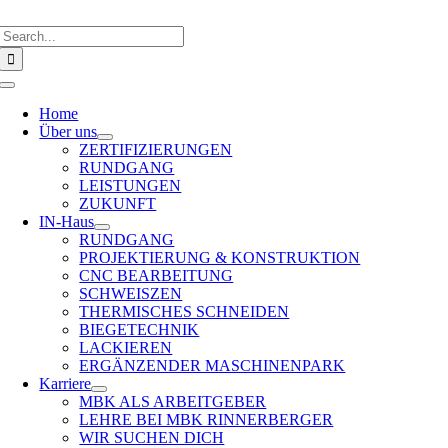
Skip
Search
to
for:
content
Toggle
Navigation
Home
Über uns
ZERTIFIZIERUNGEN
RUNDGANG
LEISTUNGEN
ZUKUNFT
IN-Haus
RUNDGANG
PROJEKTIERUNG & KONSTRUKTION
CNC BEARBEITUNG
SCHWEISZEN
THERMISCHES SCHNEIDEN
BIEGETECHNIK
LACKIEREN
ERGÄNZENDER MASCHINENPARK
Karriere
MBK ALS ARBEITGEBER
LEHRE BEI MBK RINNERBERGER
WIR SUCHEN DICH