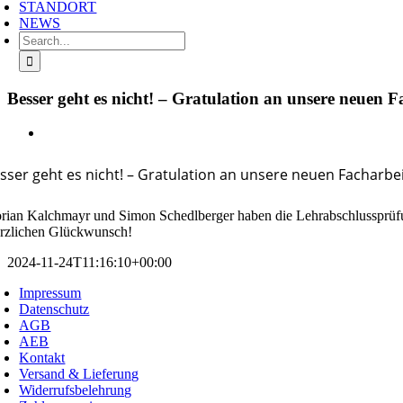
STANDORT
NEWS
Search
for:
Besser geht es nicht! – Gratulation an unsere neuen F
View
Larger
Image
sser geht es nicht! – Gratulation an unsere neuen Facharbei
orian Kalchmayr und Simon Schedlberger haben die Lehrabschlussprüfu
rzlichen Glückwunsch!
2024-11-24T11:16:10+00:00
Impressum
Datenschutz
AGB
AEB
Kontakt
Versand & Lieferung
Widerrufsbelehrung