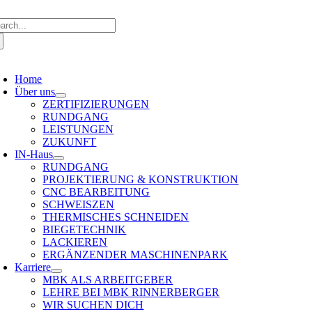
Skip
arch
to
:
content
oggle
avigation
Home
Über uns
ZERTIFIZIERUNGEN
RUNDGANG
LEISTUNGEN
ZUKUNFT
IN-Haus
RUNDGANG
PROJEKTIERUNG & KONSTRUKTION
CNC BEARBEITUNG
SCHWEISZEN
THERMISCHES SCHNEIDEN
BIEGETECHNIK
LACKIEREN
ERGÄNZENDER MASCHINENPARK
Karriere
MBK ALS ARBEITGEBER
LEHRE BEI MBK RINNERBERGER
WIR SUCHEN DICH